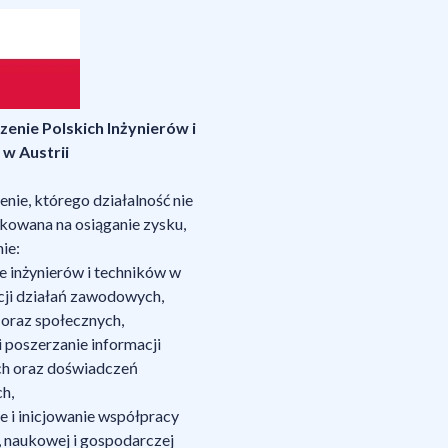
enie Polskich Inżynierów i
w Austrii
nie, którego działalność nie
nkowana na osiąganie zysku,
ie:
e inżynierów i techników w
acji działań zawodowych,
oraz społecznych,
 poszerzanie informacji
ch oraz doświadczeń
h,
e i inicjowanie współpracy
, naukowej i gospodarczej