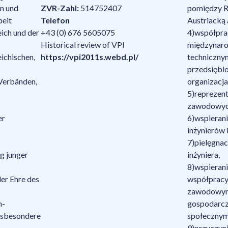
en und
ZVR-Zahl:
514752407
pomiędzy R
beit
Telefon
Austriacką 
ich und der
+43 (0) 676 5605075
4)współprac
Historical review of VPI
międzynar
ichischen,
https://vpi2011s.webd.pl/
techniczny
przedsiębio
 Verbänden,
organizacja
5)reprezent
zawodowych
er
6)wspieran
inżynierów 
7)pielęgnac
g junger
inżyniera,
8)wspierani
der Ehre des
współpracy
zawodowym,
h-
gospodarcz
nsbesondere
społecznym
9)przyczynia