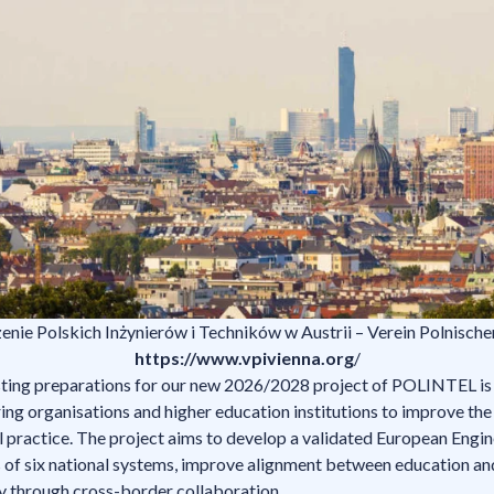
nie Polskich Inżynierów i Techników w Austrii – Verein Polnische
https://www.vpivienna.org
/
isting preparations for our new 2026/2028 project of POLINTEL is
g organisations and higher education institutions to improve the 
l practice. The project aims to develop a validated European Eng
 of six national systems, improve alignment between education an
y through cross-border collaboration.