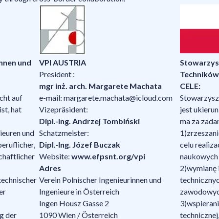
innen und
VPI AUSTRIA
Stowarzysz
President :
Techników 
mgr inż. arch. Margarete Machata
CELE:
cht auf
e-mail: margarete.machata@icloud.com
Stowarzysze
st, hat
Vizepräsident:
jest ukieru
Dipl.-Ing. Andrzej Tombiński
ma za zadan
ieuren und
Schatzmeister:
1)zrzeszani
eruflicher,
Dipl.-Ing. Józef Buczak
celu realiz
chaftlicher
Website
:
www.efpsnt.org/vpi
naukowych 
Adres
2)wymianę i
technischer
Verein Polnischer Ingenieurinnen und
techniczny
er
Ingenieure in Österreich
zawodowyc
Ingen Housz Gasse 2
3)wspierani
ng der
1090 Wien / Österreich
technicznej