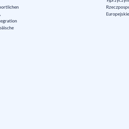
portlichen
Rzeczpospol
,
Europejskie
tegration
päische