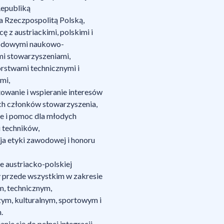
epubliką
a Rzeczpospolitą Polską,
ę z austriackimi, polskimi i
odowymi naukowo-
mi stowarzyszeniami,
rstwami technicznymi i
mi,
owanie i wspieranie interesów
 członków stowarzyszenia,
ie i pomoc dla młodych
i techników,
ja etyki zawodowej i honoru
e austriacko-polskiej
 przede wszystkim w zakresie
 technicznym,
ym, kulturalnym, sportowym i
.
nie się do pełnej integracji