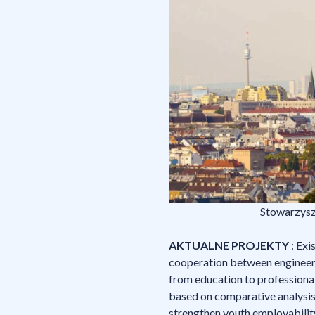
Stowarzysze
AKTUALNE PROJEKTY
: Ex
cooperation between engineerin
from education to professiona
based on comparative analysis
strengthen youth employabilit